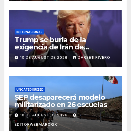
INTERNACIONAL
Trump se burla de la
exigencia de Irán de
reparaciones de guerra
10 DE AUGUST DE 2026
DARSET RIVERO
UNCATEGORIZED
SEP desaparecerá modelo
militarizado en 26 escuelas
10 DE AUGUST DE 2026
EDITORWEBMARCRIX