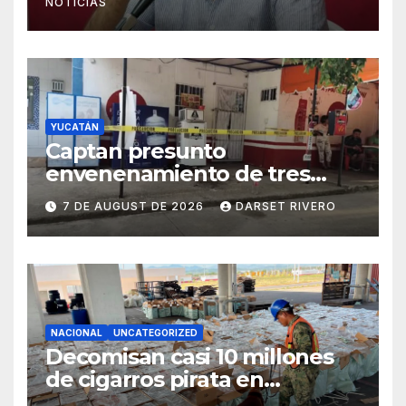
NOTICIAS
YUCATÁN
Captan presunto
envenenamiento de tres
mascotas en Umán
7 DE AUGUST DE 2026
DARSET RIVERO
NACIONAL
UNCATEGORIZED
Decomisan casi 10 millones
de cigarros pirata en
Michoacán