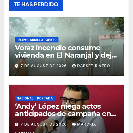
TE HAS PERDIDO
FELIPE CARRILLO PUERTO
Voraz incendio consume
vivienda en El Naranjal y deja
a una familia sin patrimonio
7 DE AUGUST DE 2026
DARSET RIVERO
NACIONAL
PORTADA
‘Andy’ López niega actos
anticipados de campaña en
Tabasco
7 DE AUGUST DE 2026
MARCRIX