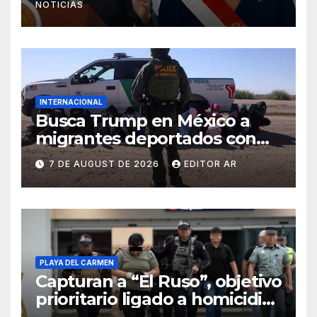
NOTICIAS
INTERNACIONAL
Busca Trump en México a
migrantes deportados con
multas pendientes
7 DE AUGUST DE 2026
EDITOR AR
PLAYA DEL CARMEN
Capturan a “El Ruso”, objetivo
prioritario ligado a homicidios
en Playa del Carmen