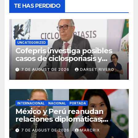
TE HAS PERDIDO
UNCATEGORIZED
Cofepris investiga posibles
casos de ciclosporiasis y
salmonelosis asociados a
7 DE AUGUST DE 2026
DARSET RIVERO
alimentos mexicanos
INTERNACIONAL
NACIONAL
PORTADA
México y Perú reanudan
relaciones diplomáticas;
Betssy Chávez viajará a
7 DE AUGUST DE 2026
MARCRIX
territorio mexicano