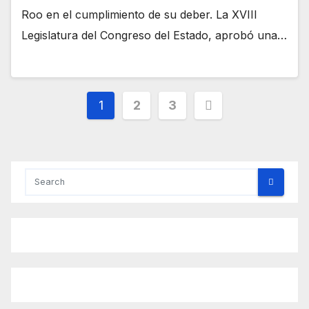
Roo en el cumplimiento de su deber. La XVIII
Legislatura del Congreso del Estado, aprobó una…
Posts
1
2
3
pagination