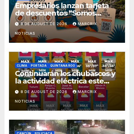
Empresarios lanzan tarjeta
de descuentos “Somos
Tulum” para reactivar la
8 DE AUGUST DE 2026
MARCRIX
economía
NOTICIAS
CLIMA
PORTADA
QUINTANA ROO
Continuarán los chubascos y
la actividad eléctrica este
sábado en Quintana Roo
8 DE AUGUST DE 2026
MARCRIX
NOTICIAS
CANCÚN
POLICIACA