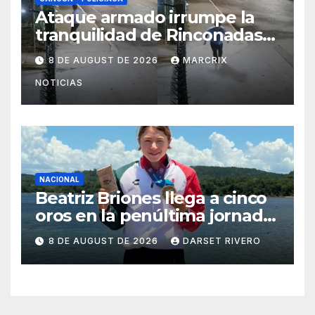
Ataque armado irrumpe la
tranquilidad de Rinconadas
del Mar en Cancún
8 DE AUGUST DE 2026
MARCRIX
NOTICIAS
NACIONAL
Beatriz Briones llega a cinco
oros en la penúltima jornada
de Santo Domingo 2026
8 DE AUGUST DE 2026
DARSET RIVERO