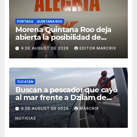
PORTADA
QUINTANA ROO
Morena Quintana Roo deja
abierta la posibilidad de
sumar a Lidia Rojas
9 DE AUGUST DE 2026
EDITOR MARCRIX
YUCATÁN
Buscan a pescador que cayó
al mar frente a Dzilam de
Bravo, Yucatán
9 DE AUGUST DE 2026
MARCRIX
NOTICIAS