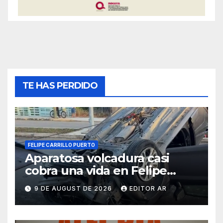
TE HAS PERDIDO
FELIPE CARRILLO PUERTO
Aparatosa volcadura casi
cobra una vida en Felipe
Carrillo Puerto
9 DE AUGUST DE 2026
EDITOR AR