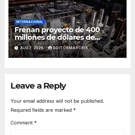
INTERNACIONAL
Frenan proyecto de 400
millones de dólares de
Trump en la Casa Blanca
AUG 7, 2026
EDITORMARCRIX
Leave a Reply
Your email address will not be published.
Required fields are marked
*
Comment
*