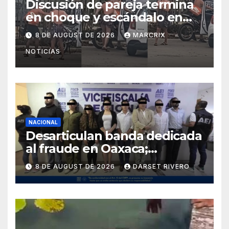
Discusión de pareja termina
en choque y escándalo en
Aldea Zamá de Tulum
8 DE AUGUST DE 2026
MARCRIX
NOTICIAS
NACIONAL
Desarticulan banda dedicada
al fraude en Oaxaca;
detienen a ocho personas en
8 DE AUGUST DE 2026
DARSET RIVERO
flagrancia