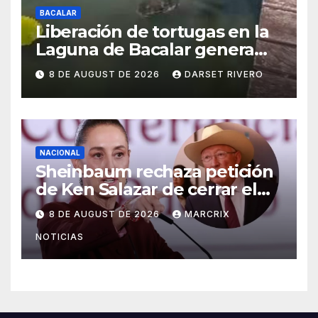
BACALAR
Liberación de tortugas en la
Laguna de Bacalar genera
preocupación por posible
8 DE AUGUST DE 2026
DARSET RIVERO
impacto ambiental
NACIONAL
Sheinbaum rechaza petición
de Ken Salazar de cerrar el
caso de ‘El Mayo’ Zambada
8 DE AUGUST DE 2026
MARCRIX
NOTICIAS