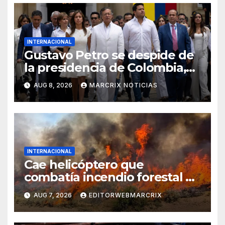
INTERNACIONAL
Gustavo Petro se despide de
la presidencia de Colombia,
pero promete regresar
AUG 8, 2026
MARCRIX NOTICIAS
INTERNACIONAL
Cae helicóptero que
combatía incendio forestal en
Utah
AUG 7, 2026
EDITORWEBMARCRIX