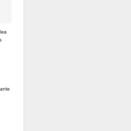
lea
s
tante