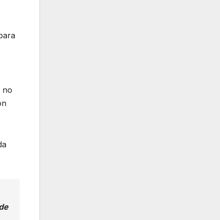
para
y no
ón
da
 de