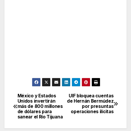
México y Estados
UIF bloquea cuentas
Post
Unidos invertirán
de Hernán Bermúdez
más de 800 millones
por presuntas
navigation
de dólares para
operaciones ilícitas
sanear el Río Tijuana