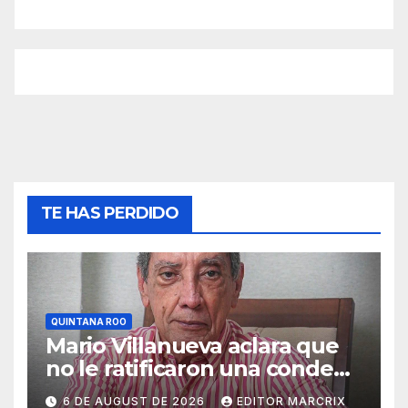
TE HAS PERDIDO
QUINTANA ROO
Mario Villanueva aclara que
no le ratificaron una condena
de 36 años; sentencia
6 DE AUGUST DE 2026
EDITOR MARCRIX