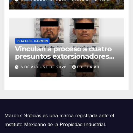
mapeo para proteger la
especie
PLAYA DEL CARMEN
Vinculan a proceso a cuatro
presuntos extorsionadores
en Playa del Carmen
6 DE AUGUST DE 2026
EDITOR AR
Marcrix Noticias es una marca registrada ante el
Instituto Mexicano de la Propiedad Industrial.