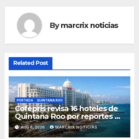
By
marcrix noticias
Related Post
PORTADA
QUINTANA ROO
Cofepris revisa 16 hoteles de
Quintana Roo por reportes de
Cyclospora
AUG 6, 2026
MARCRIX NOTICIAS