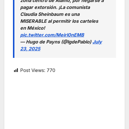
zona centro de Álamo, por negarse a
pagar extorsión. ¡La comunista
Claudia Sheinbaum es una
MISERABLE al permitir los carteles
en México!
pic.twitter.com/Meirl0nEMB
— Hugo de Payns (@IgdePablo)
July
23, 2025
Post Views:
770