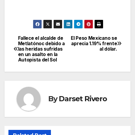
Fallece el alcalde de
El Peso Mexicano se
Post
Metlatónoc debido a
aprecia 1.19% frente
las heridas sufridas
al dólar.
navigation
en un asalto en la
Autopista del Sol
By
Darset Rivero