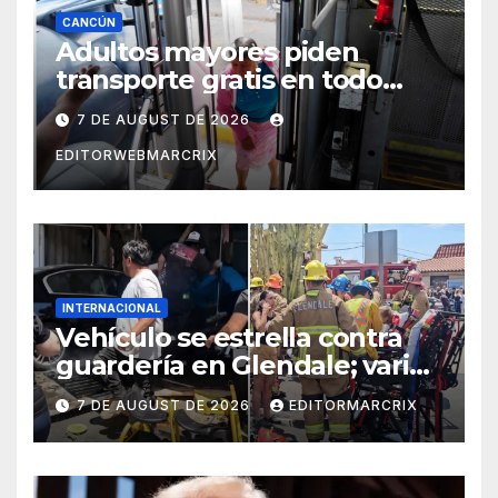
CANCÚN
Adultos mayores piden
transporte gratis en todo
Cancún
7 DE AUGUST DE 2026
EDITORWEBMARCRIX
INTERNACIONAL
Vehículo se estrella contra
guardería en Glendale; varios
niños fueron trasladados al
7 DE AUGUST DE 2026
EDITORMARCRIX
hospital