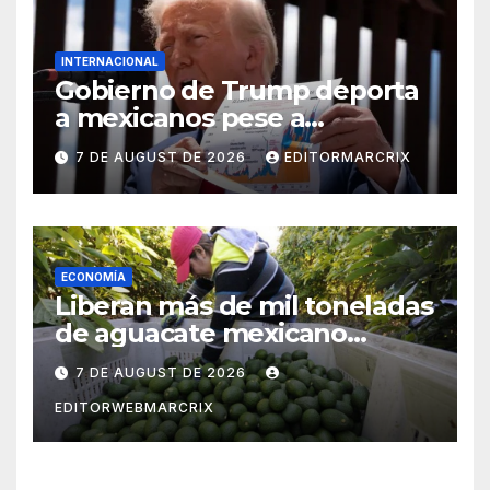
INTERNACIONAL
Gobierno de Trump deporta
a mexicanos pese a
protección contra la tortura,
7 DE AUGUST DE 2026
EDITORMARCRIX
según reporte
ECONOMÍA
Liberan más de mil toneladas
de aguacate mexicano
rumbo a Estados Unidos
7 DE AUGUST DE 2026
EDITORWEBMARCRIX