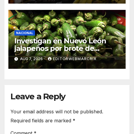
NACIONAL
Investigan en Nuevo León
jalapeños por brote de
salmonela en Estados Unidos
AUG 7, 2026
EDITORWEBMARCRIX
Leave a Reply
Your email address will not be published.
Required fields are marked
*
Comment
*