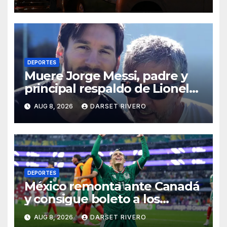
DEPORTES
Muere Jorge Messi, padre y
principal respaldo de Lionel
Messi, a los 68 años
AUG 8, 2026
DARSET RIVERO
DEPORTES
México remonta ante Canadá
y consigue boleto a los
Juegos Olímpicos de Los
AUG 8, 2026
DARSET RIVERO
Ángeles 2028