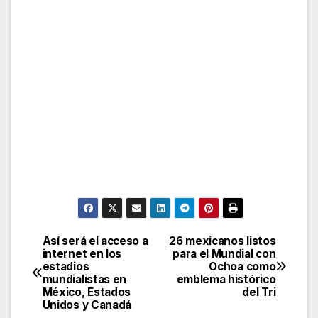
Así será el acceso a
26 mexicanos listos
Post
internet en los
para el Mundial con
estadios
Ochoa como
navigation
mundialistas en
emblema histórico
México, Estados
del Tri
Unidos y Canadá