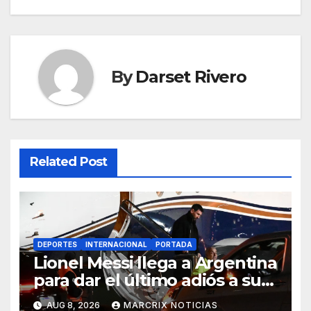
By
Darset Rivero
Related Post
DEPORTES
INTERNACIONAL
PORTADA
Lionel Messi llega a Argentina
para dar el último adiós a su
padre
AUG 8, 2026
MARCRIX NOTICIAS