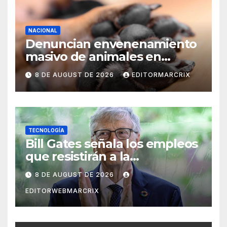
NACIONAL
Denuncian envenenamiento
masivo de animales en
Querétaro
8 DE AUGUST DE 2026
EDITORMARCRIX
TECNOLOGÍA
Bill Gates señala los empleos
que resistirán a la
inteligencia artificial
8 DE AUGUST DE 2026
EDITORWEBMARCRIX