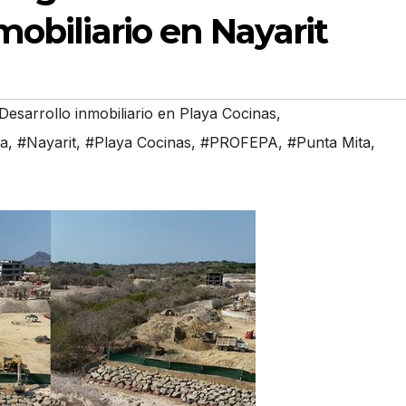
mobiliario en Nayarit
Desarrollo inmobiliario en Playa Cocinas
,
ta
,
#Nayarit
,
#Playa Cocinas
,
#PROFEPA
,
#Punta Mita
,