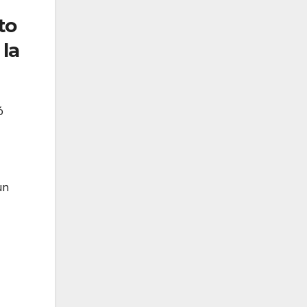
to
 la
ó
un