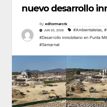
nuevo desarrollo in
By
editormarcrix
#Ambientalistas
,
#
JUN 20, 2026
#Desarrollo inmobiliario en Punta Mi
#Semarnat