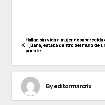
Hallan sin vida a mujer desaparecida
Post
Tijuana, estaba dentro del muro de u
navigation
puente
By
editormarcrix