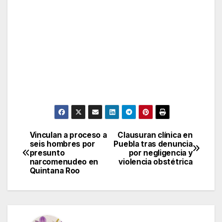
Vinculan a proceso a
Clausuran clínica en
Post
seis hombres por
Puebla tras denuncia
presunto
por negligencia y
navigation
narcomenudeo en
violencia obstétrica
Quintana Roo