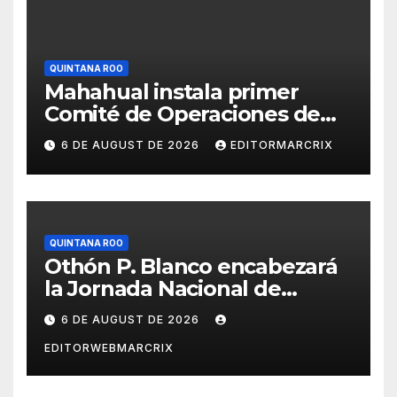
QUINTANA ROO
Mahahual instala primer
Comité de Operaciones de
muelles pesqueros
6 DE AUGUST DE 2026
EDITORMARCRIX
QUINTANA ROO
Othón P. Blanco encabezará
la Jornada Nacional de
Reforestación 2026 en
6 DE AUGUST DE 2026
Quintana Roo
EDITORWEBMARCRIX