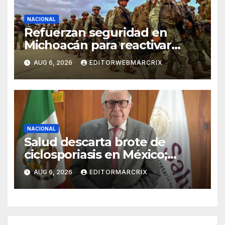
NACIONAL
Refuerzan seguridad en
Michoacán para reactivar
exportaciones de aguacate
AUG 6, 2026
EDITORWEBMARCRIX
NACIONAL
Salud descarta brote de
ciclosporiasis en México;
confirma 33 casos en 13
AUG 6, 2026
EDITORMARCRIX
estados