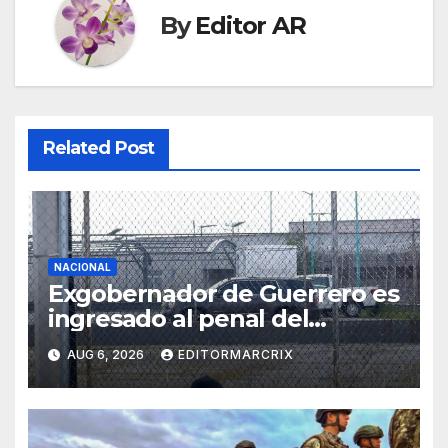
By
Editor AR
Related Post
NACIONAL
Exgobernador de Guerrero es
ingresado al penal del
Altiplano por el caso
AUG 6, 2026
EDITORMARCRIX
Ayotzinapa