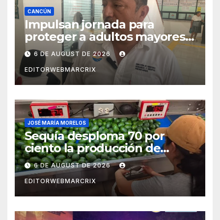
CANCÚN
Impulsan jornada para
proteger a adultos mayores
de fraudes en Cancún
6 DE AUGUST DE 2026
EDITORWEBMARCRIX
JOSÉ MARÍA MORELOS
Sequía desploma 70 por
ciento la producción de
aguacate en Candelaria
6 DE AUGUST DE 2026
EDITORWEBMARCRIX