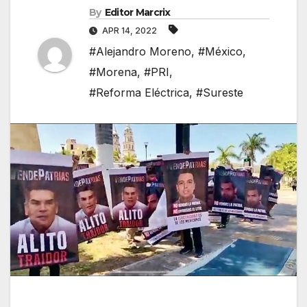
By
Editor Marcrix
APR 14, 2022
#Alejandro Moreno
,
#México
,
#Morena
,
#PRI
,
#Reforma Eléctrica
,
#Sureste