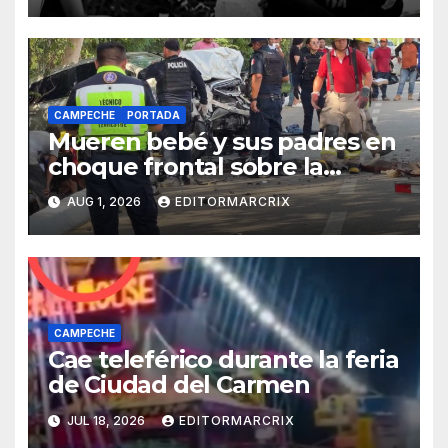
CAMPECHE
PORTADA
Mueren bebé y sus padres en
choque frontal sobre la
Costera de Campeche
AUG 1, 2026
EDITORMARCRIX
CAMPECHE
Cae teleférico durante la feria
de Ciudad del Carmen
JUL 18, 2026
EDITORMARCRIX