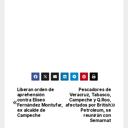
Liberan orden de
Pescadores de
Post
aprehensión
Veracruz, Tabasco,
contra Eliseo
Campeche y Q.Roo,
navigation
Fernández Montufar,
afectados por British
ex alcalde de
Petroleum, se
Campeche
reunirán con
Semarnat