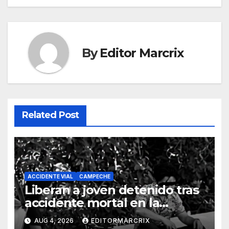
By
Editor Marcrix
Related Post
ACCIDENTE VIAL
CAMPECHE
Liberan a joven detenido tras
accidente mortal en la
carretera Costera de
AUG 4, 2026
EDITORMARCRIX
Campeche