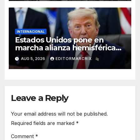
INTERNACIONAL
Estados Unidos pone en
marcha alianza hemisférica
para enfrentar al crimen
AUG 5, 2026
EDITORMARCRIX
organizado
Leave a Reply
Your email address will not be published.
Required fields are marked
*
Comment
*