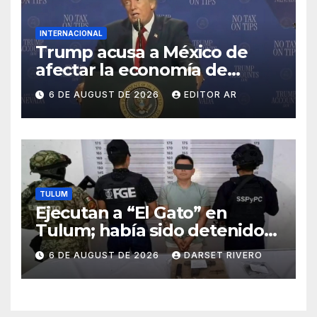
INTERNACIONAL
Trump acusa a México de
afectar la economía de
Estados Unidos con arancele
6 DE AUGUST DE 2026
EDITOR AR
TULUM
Ejecutan a “El Gato” en
Tulum; había sido detenido
por un Homicidio
6 DE AUGUST DE 2026
DARSET RIVERO