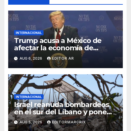
INTERNACIONAL
Trump acusa a México de
afectar la economía de
Estados Unidos con arancele
AUG 6, 2026
EDITOR AR
INTERNACIONAL
Israel reanuda bombardeos
en el sur del Líbano y pone
en riesgo diálogo de paz
AUG 5, 2026
EDITORMARCRIX