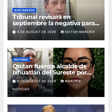
QUINTANA ROO
Tribunal revisará en
septiembre la negativa para
cambiar la pena de prisión de
6 DE AUGUST DE 2026
EDITOR MARCRIX
Mario Villanueva
NACIONAL
Quitan fuero a alcalde de
Ixhuatlán del Sureste por
asesinato de la periodista
6 DE AUGUST DE 2026
MARCRIX
Roxana Guzmán
NOTICIAS