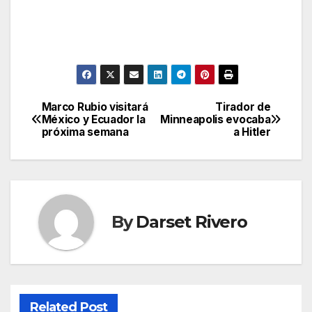
Marco Rubio visitará
Tirador de
Post
México y Ecuador la
Minneapolis evocaba
próxima semana
a Hitler
navigation
By
Darset Rivero
Related Post