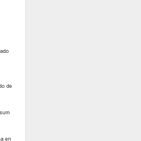
rado
do de
asum
sa en