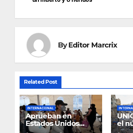
navigation
By
Editor Marcrix
Related Post
INTERNACIONAL
INTERNA
Aprueban en
UNIC
Estados Unidos
el n
nuevo tipo de
muer