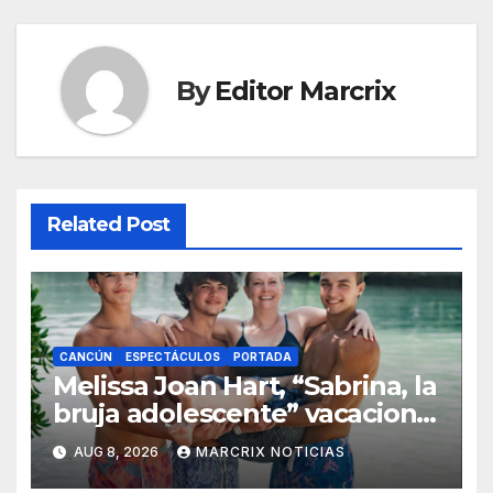
By
Editor Marcrix
Related Post
CANCÚN
ESPECTÁCULOS
PORTADA
Melissa Joan Hart, “Sabrina, la
bruja adolescente” vacaciona
con su familia en Cancún
AUG 8, 2026
MARCRIX NOTICIAS