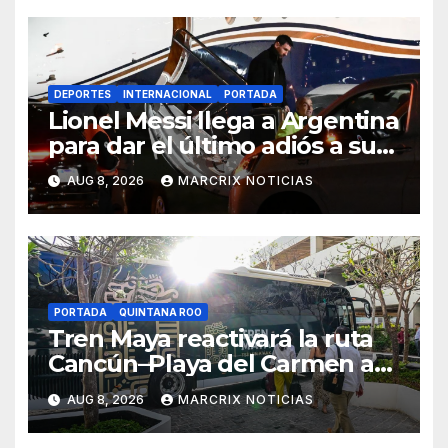
DEPORTES
INTERNACIONAL
PORTADA
Lionel Messi llega a Argentina
para dar el último adiós a su
padre
AUG 8, 2026
MARCRIX NOTICIAS
PORTADA
QUINTANA ROO
Tren Maya reactivará la ruta
Cancún–Playa del Carmen a
partir del 15 de agosto
AUG 8, 2026
MARCRIX NOTICIAS