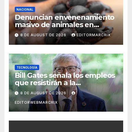
NACIONAL
Denuncian envenenamiento
masivo de animales en
Querétaro
8 DE AUGUST DE 2026
EDITORMARCRIX
TECNOLOGÍA
Bill Gates señala los empleos
que resistirán a la
inteligencia artificial
8 DE AUGUST DE 2026
EDITORWEBMARCRIX