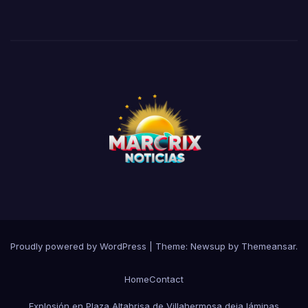
Proudly powered by WordPress
|
Theme:
Newsup
by
Themeansar
.
Home
Contact
Explosión en Plaza Altabrisa de Villahermosa deja láminas