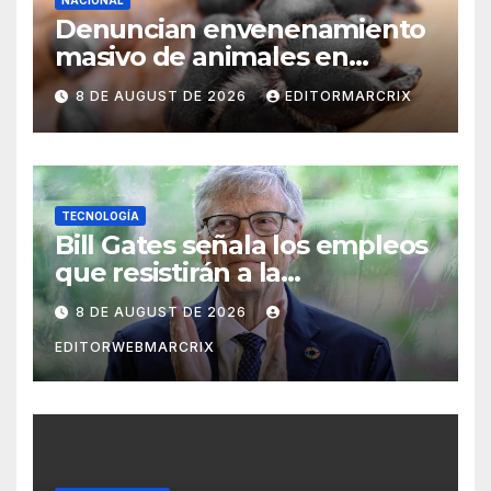
NACIONAL
Denuncian envenenamiento
masivo de animales en
Querétaro
8 DE AUGUST DE 2026
EDITORMARCRIX
TECNOLOGÍA
Bill Gates señala los empleos
que resistirán a la
inteligencia artificial
8 DE AUGUST DE 2026
EDITORWEBMARCRIX