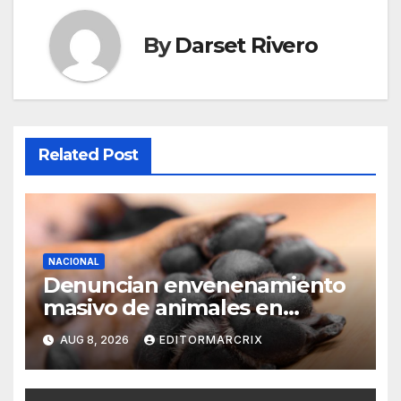
By
Darset Rivero
Related Post
NACIONAL
Denuncian envenenamiento
masivo de animales en
Querétaro
AUG 8, 2026
EDITORMARCRIX