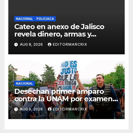
NACIONAL
POLICIACA
Cateo en anexo de Jalisco
revela dinero, armas y
sobrecupo
AUG 8, 2026
EDITORMARCRIX
NACIONAL
Desechan primer amparo
contra la UNAM por examen
de admisión
AUG 8, 2026
EDITORMARCRIX