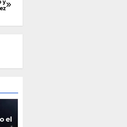
o y
rez
o el