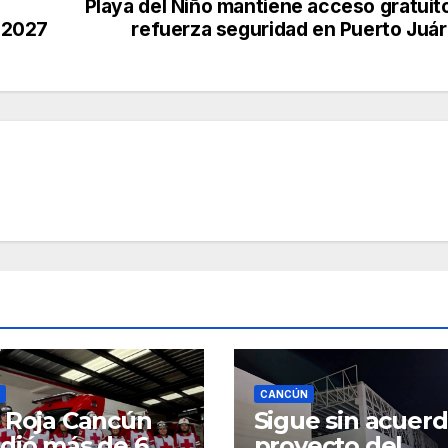
Playa del Niño mantiene acceso gratuit
 2027
refuerza seguridad en Puerto Juá
CANCÚN
 Roja Cancún
Sigue sin acuerd
dió más de 6
proyecto del