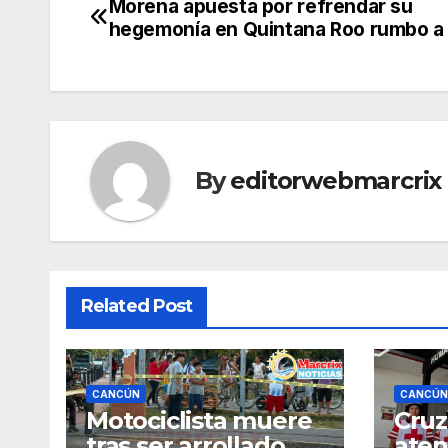
Morena apuesta por refrendar su
Post
hegemonía en Quintana Roo rumbo a
navigation
By
editorwebmarcrix
Related Post
CANCÚN
CANCÚN
Motociclista muere
Cruz
tras ser arrollado
aten