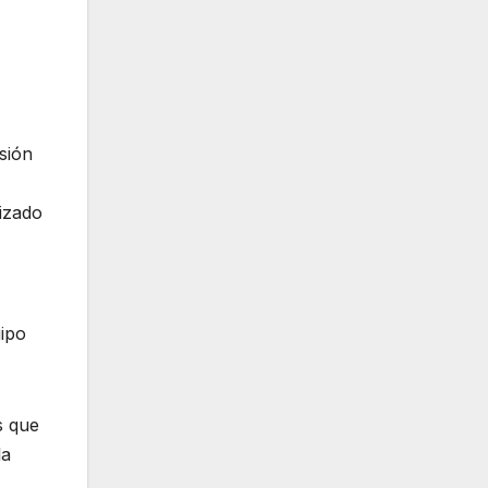
sión
izado
uipo
s que
la