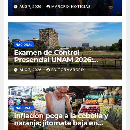
Colombia para el periodo
AUG 7, 2026
MARCRIX NOTICIAS
2026-2030
NACIONAL
Examen de Control
Presencial UNAM 2026:
aspirantes ya pueden
AUG 7, 2026
EDITORMARCRIX
consultar fecha, sede y
horario
NACIONAL
Inflación pega a la cebolla y
naranja; jitomate baja en