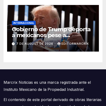
INTERNACIONAL
Gobierno de Trump deporta
a mexicanos pese a
protección contra la tortura,
7 DE AUGUST DE 2026
EDITORMARCRIX
según reporte
Marcrix Noticias es una marca registrada ante el
Instituto Mexicano de la Propiedad Industrial.
El contenido de este portal derivado de obras literarias