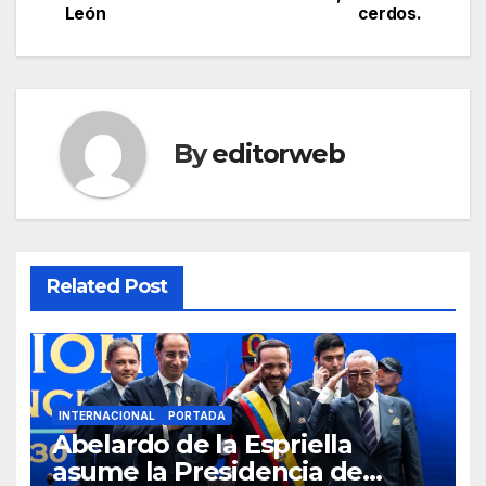
León
cerdos.
navigation
By
editorweb
Related Post
INTERNACIONAL
PORTADA
Abelardo de la Espriella
asume la Presidencia de