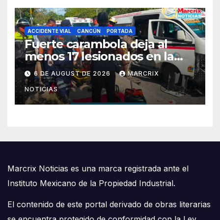
ACCIDENTE VIAL
CANCÚN
PORTADA
Fuerte carambola deja al
menos 17 lesionados en la
avenida Nichupté de Cancún
6 DE AUGUST DE 2026
MARCRIX
NOTICIAS
Marcrix Noticias es una marca registrada ante el
Instituto Mexicano de la Propiedad Industrial.
El contenido de este portal derivado de obras literarias
se encuentra protegido de conformidad con la Ley