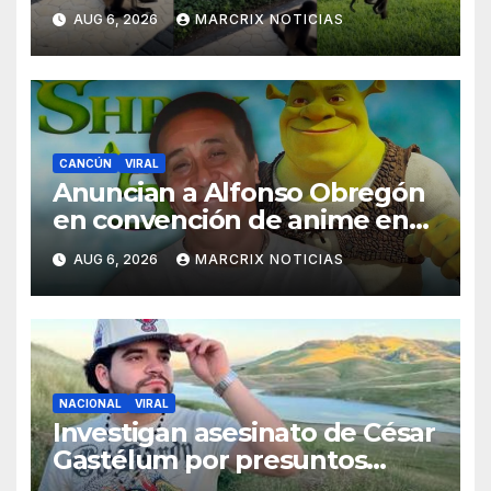
parque de juegos
AUG 6, 2026
MARCRIX NOTICIAS
CANCÚN
VIRAL
Anuncian a Alfonso Obregón
en convención de anime en
Cancún y llueven críticas en
AUG 6, 2026
MARCRIX NOTICIAS
redes sociales
NACIONAL
VIRAL
Investigan asesinato de César
Gastélum por presuntos
vínculos con el crimen