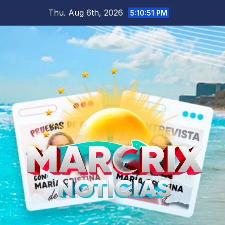
Skip
Thu. Aug 6th, 2026
5:10:52 PM
to
content