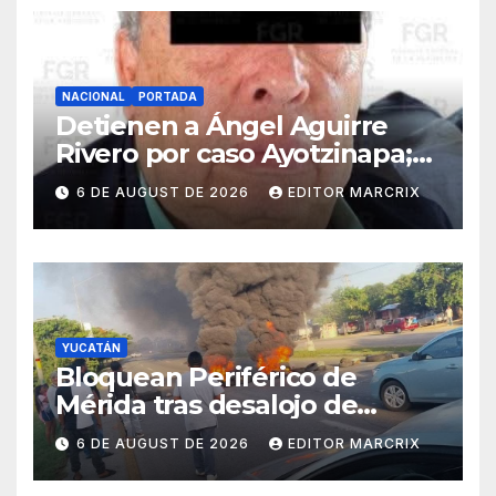
NACIONAL
PORTADA
Detienen a Ángel Aguirre
Rivero por caso Ayotzinapa;
FGR lo señala por ocultar
6 DE AUGUST DE 2026
EDITOR MARCRIX
evidencias
YUCATÁN
Bloquean Periférico de
Mérida tras desalojo de
predio en San José Tecoh
6 DE AUGUST DE 2026
EDITOR MARCRIX