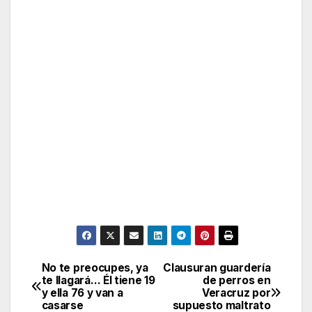
No te preocupes, ya
Clausuran guardería
Post
te llagará… Él tiene 19
de perros en
y ella 76 y van a
Veracruz por
navigation
casarse
supuesto maltrato