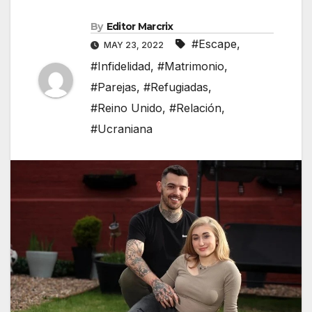
By
Editor Marcrix
#Escape
,
MAY 23, 2022
#Infidelidad
,
#Matrimonio
,
#Parejas
,
#Refugiadas
,
#Reino Unido
,
#Relación
,
#Ucraniana