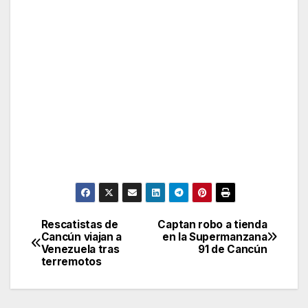
Rescatistas de
Captan robo a tienda
Post
Cancún viajan a
en la Supermanzana
Venezuela tras
91 de Cancún
navigation
terremotos