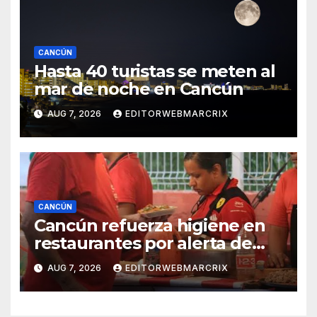
CANCÚN
Hasta 40 turistas se meten al
mar de noche en Cancún
AUG 7, 2026
EDITORWEBMARCRIX
CANCÚN
Cancún refuerza higiene en
restaurantes por alerta de
infecciones intestinales
AUG 7, 2026
EDITORWEBMARCRIX