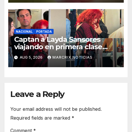
NACIONAL
PORTADA
Captan a Layda Sansores
viajando en primera clase
rumbo a Madrid
AUG 5, 2026
MARCRIX NOTICIAS
Leave a Reply
Your email address will not be published.
Required fields are marked
*
Comment
*