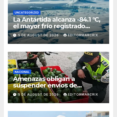
UNCATEGORIZED
La Antártida alcanza -84.1 °C,
el mayor frío registrado
desde 2012
5 DE AUGUST DE 2026
EDITORMARCRIX
NACIONAL
Amenazas obligan a
suspender envíos de
aguacate michoacano a EU
5 DE AUGUST DE 2026
EDITORMARCRIX