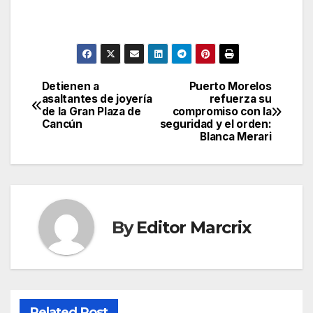
Detienen a
Puerto Morelos
Post
asaltantes de joyería
refuerza su
de la Gran Plaza de
compromiso con la
navigation
Cancún
seguridad y el orden:
Blanca Merari
By
Editor Marcrix
Related Post