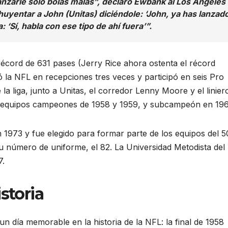
lanzarle solo bolas malas”, declaró Ewbank al Los Angeles
huyentar a John (Unitas) diciéndole: ‘John, ya has lanzad
: ‘Sí, habla con ese tipo de ahí fuera’”.
récord de 631 pases (Jerry Rice ahora ostenta el récord
 la NFL en recepciones tres veces y participó en seis Pro
la liga, junto a Unitas, el corredor Lenny Moore y el linier
os equipos campeones de 1958 y 1959, y subcampeón en 196
 1973 y fue elegido para formar parte de los equipos del 5
n su número de uniforme, el 82. La Universidad Metodista del
7.
storia
n día memorable en la historia de la NFL: la final de 1958