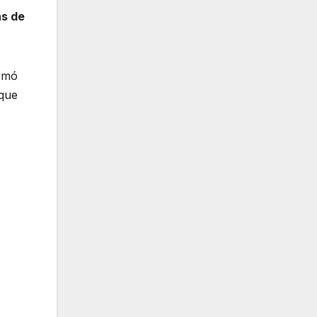
as de
ormó
 que