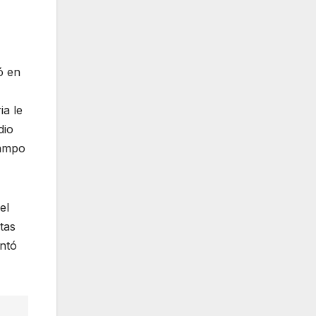
ó en
ia le
dio
campo
el
tas
entó