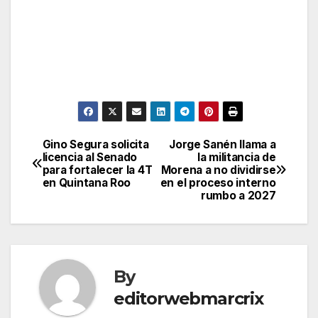
Gino Segura solicita
Jorge Sanén llama a
Post
licencia al Senado
la militancia de
para fortalecer la 4T
Morena a no dividirse
navigation
en Quintana Roo
en el proceso interno
rumbo a 2027
By
editorwebmarcrix