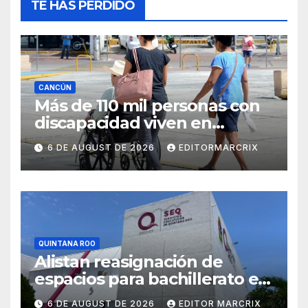
TE HAS PERDIDO
CANCÚN
Más de 110 mil personas con
discapacidad viven en
Cancún; fortalecen acciones
6 DE AUGUST DE 2026
EDITORMARCRIX
de inclusión
QUINTANA ROO
Alistan reasignación de
espacios para bachillerato en
Quintana Roo
6 DE AUGUST DE 2026
EDITOR MARCRIX