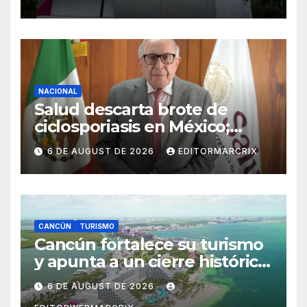
NACIONAL
Salud descarta brote de
ciclosporiasis en México;
confirma 33 casos en 13
6 DE AUGUST DE 2026
EDITORMARCRIX
estados
CANCÚN
TURISMO
Cancún fortalece su turismo
y apunta a un cierre histórico
en 2026
6 DE AUGUST DE 2026