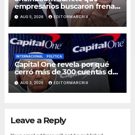
empresarios buscaron frenar
llegada de Batres a la Corte
AUG 5, 2026
EDITORMARCRIX
INTERNACIONAL
POLÍTICA
Capital One revela por qué
cerró más de 300 cuentas de
Trump
AUG 3, 2026
EDITORMARCRIX
Leave a Reply