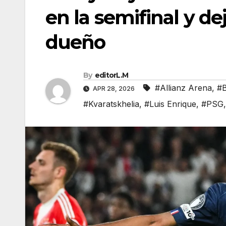
en la semifinal y d
dueño
By
editorL.M
#Allianz Arena
,
#
APR 28, 2026
#Kvaratskhelia
,
#Luis Enrique
,
#PSG