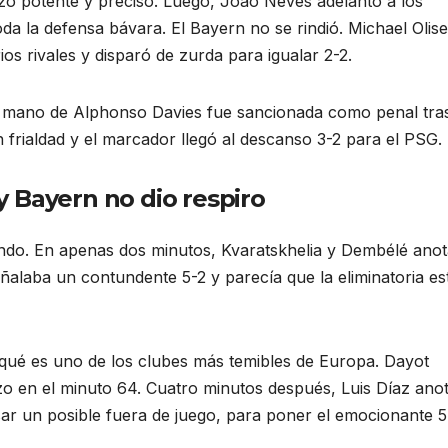
o potente y preciso. Luego, João Neves adelantó a los
a la defensa bávara. El Bayern no se rindió. Michael Olise
ios rivales y disparó de zurda para igualar 2-2.
na mano de Alphonso Davies fue sancionada como penal tra
rialdad y el marcador llegó al descanso 3-2 para el PSG.
 Bayern no dio respiro
ndo. En apenas dos minutos, Kvaratskhelia y Dembélé ano
ñalaba un contundente 5-2 y parecía que la eliminatoria es
ué es uno de los clubes más temibles de Europa. Dayot
 en el minuto 64. Cuatro minutos después, Luis Díaz ano
sar un posible fuera de juego, para poner el emocionante 5