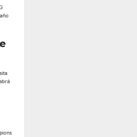
SG
saño
te
sita
habrá
,
pions