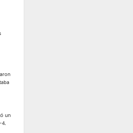
s
taron
taba
tó un
-4.