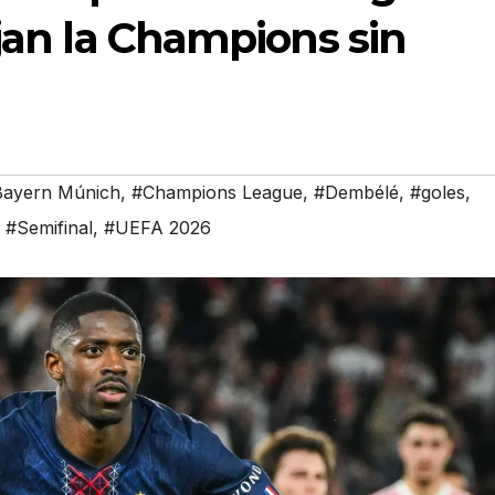
ejan la Champions sin
Bayern Múnich
,
#Champions League
,
#Dembélé
,
#goles
,
,
#Semifinal
,
#UEFA 2026