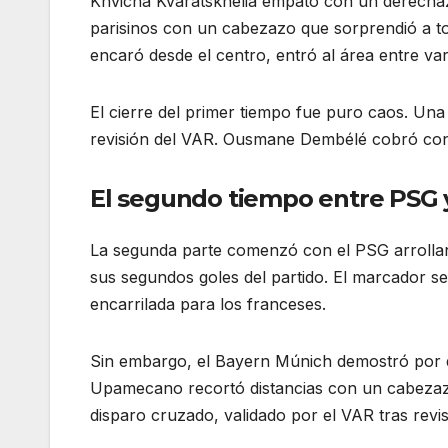
Khvicha Kvaratskhelia empató con un derechaz
parisinos con un cabezazo que sorprendió a tod
encaró desde el centro, entró al área entre var
El cierre del primer tiempo fue puro caos. U
revisión del VAR. Ousmane Dembélé cobró con f
El segundo tiempo entre PSG y
La segunda parte comenzó con el PSG arrolla
sus segundos goles del partido. El marcador se
encarrilada para los franceses.
Sin embargo, el Bayern Múnich demostró por q
Upamecano recortó distancias con un cabezazo
disparo cruzado, validado por el VAR tras revi