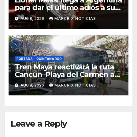
para dar el último adiós a su
padre
AUG 8, 2026
MARCRIX NOTICIAS
PORTADA
QUINTANA ROO
Tren Maya reactivará la ruta
Cancún–Playa del Carmen a
partir del 15 de agosto
AUG 8, 2026
MARCRIX NOTICIAS
Leave a Reply