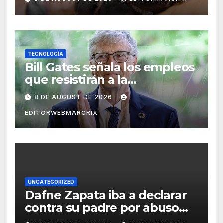
TECNOLOGÍA
Bill Gates señala los empleos
que resistirán a la
inteligencia artificial
8 DE AUGUST DE 2026
EDITORWEBMARCRIX
UNCATEGORIZED
Dafne Zapata iba a declarar
contra su padre por abuso
sexual