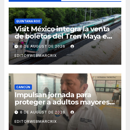
QUINTANA ROO
Visit México integra la venta
de boletos del Tren Maya en
su plataforma oficial
6 DE AUGUST DE 2026
EDITORWEBMARCRIX
CANCÚN
Impulsan jornada para
proteger a adultos mayores
de fraudes en Cancún
6 DE AUGUST DE 2026
EDITORWEBMARCRIX