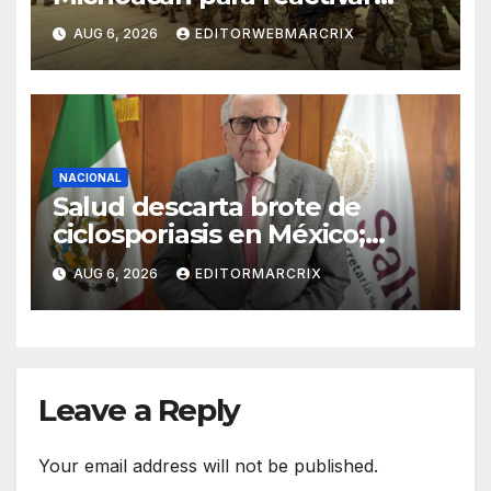
exportaciones de aguacate
AUG 6, 2026
EDITORWEBMARCRIX
NACIONAL
Salud descarta brote de
ciclosporiasis en México;
confirma 33 casos en 13
AUG 6, 2026
EDITORMARCRIX
estados
Leave a Reply
Your email address will not be published.