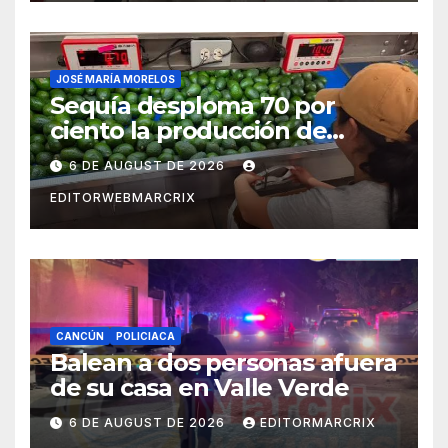
JOSÉ MARÍA MORELOS
Sequía desploma 70 por
ciento la producción de
aguacate en Candelaria
6 DE AUGUST DE 2026
EDITORWEBMARCRIX
CANCÚN
POLICIACA
Balean a dos personas afuera
de su casa en Valle Verde
6 DE AUGUST DE 2026
EDITORMARCRIX