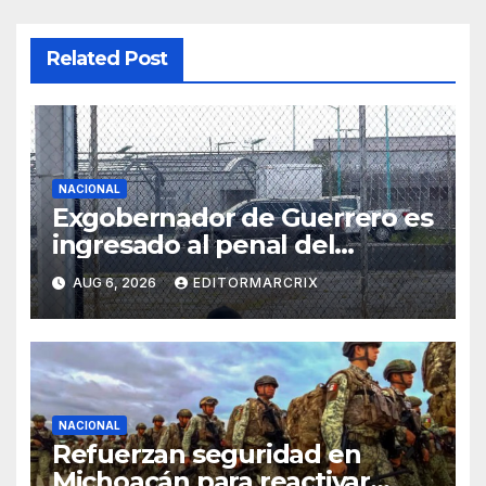
Related Post
NACIONAL
Exgobernador de Guerrero es
ingresado al penal del
Altiplano por el caso
AUG 6, 2026
EDITORMARCRIX
Ayotzinapa
NACIONAL
Refuerzan seguridad en
Michoacán para reactivar