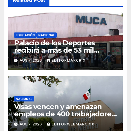
EDUCACIÓN
NACIONAL
Palacio de los Deportes
recibirá a más de 53 mil
aspirantes para examen de
AUG 7, 2026
EDITORMARCRIX
control de la UNAM
NACIONAL
Visas vencen y amenazan
empleos de 400 trabajadores
consulares
AUG 7, 2026
EDITORWEBMARCRIX