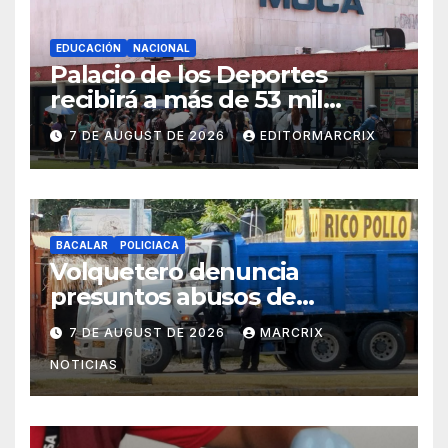
EDUCACIÓN
NACIONAL
Palacio de los Deportes
recibirá a más de 53 mil
aspirantes para examen de
7 DE AUGUST DE 2026
EDITORMARCRIX
control de la UNAM
BACALAR
POLICIACA
Volquetero denuncia
presuntos abusos de
agentes de la Fiscalía
7 DE AUGUST DE 2026
MARCRIX
durante revisión en Bacalar
NOTICIAS