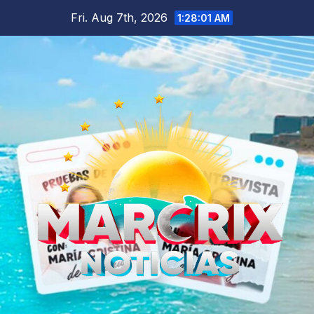
Skip
Fri. Aug 7th, 2026
1:28:03 AM
to
content