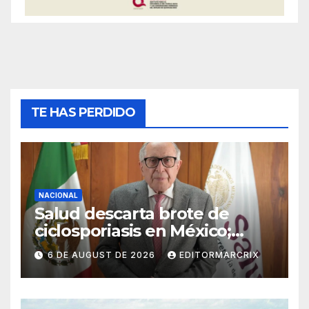
TE HAS PERDIDO
NACIONAL
Salud descarta brote de
ciclosporiasis en México;
confirma 33 casos en 13
6 DE AUGUST DE 2026
EDITORMARCRIX
estados