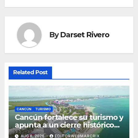
By
Darset Rivero
Related Post
CANCÚN
TURISMO
Cancún fortalece su turismo y
apunta a un cierre histórico
en 2026
AUG 6, 2026
EDITORWEBMARCRIX