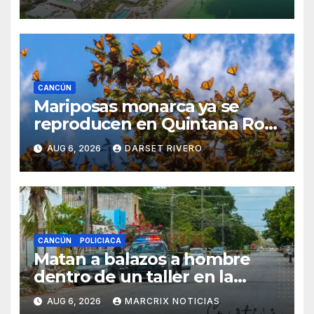
CANCÚN
Mariposas monarca ya se
reproducen en Quintana Roo;
Alas Mayas impulsa un
AUG 6, 2026
DARSET RIVERO
mapeo para proteger la
especie
CANCÚN
POLICIACA
Matan a balazos a hombre
dentro de un taller en la
Supermanzana 222 de
AUG 6, 2026
MARCRIX NOTICIAS
Cancún