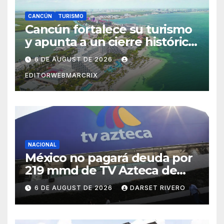
CANCÚN
TURISMO
Cancún fortalece su turismo
y apunta a un cierre histórico
en 2026
6 DE AUGUST DE 2026
EDITORWEBMARCRIX
NACIONAL
México no pagará deuda por
219 mmd de TV Azteca de
Salinas Pliego en arbitraje
6 DE AUGUST DE 2026
DARSET RIVERO
internacional