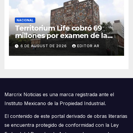
NACIONAL
Territorium Life cobró 69
millones por examen de la
UNAM que terminó anulado
6 DE AUGUST DE 2026
EDITOR AR
Marcrix Noticias es una marca registrada ante el
Instituto Mexicano de la Propiedad Industrial.
El contenido de este portal derivado de obras literarias
se encuentra protegido de conformidad con la Ley