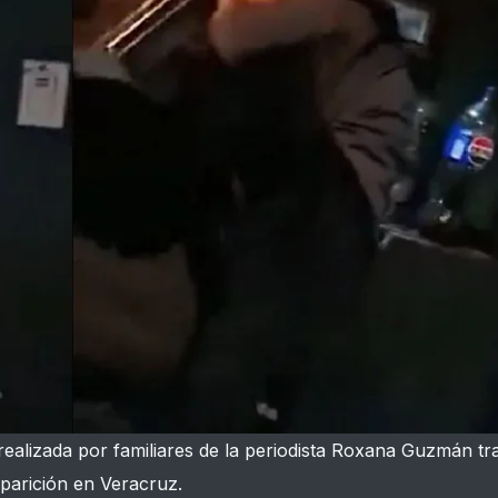
realizada por familiares de la periodista Roxana Guzmán tr
parición en Veracruz.