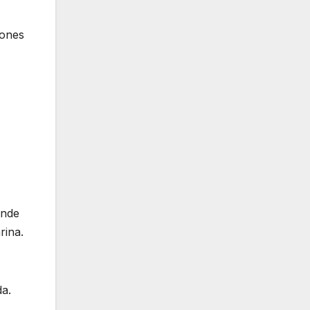
iones
onde
rina.
da.