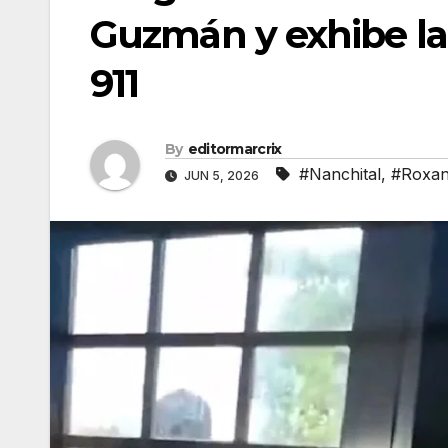
Guzmán y exhibe la
911
By
editormarcrix
#Nanchital
,
#Roxa
JUN 5, 2026