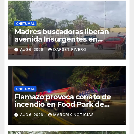
CHETUMAL
Madres buscadoras liberan
avenida Insurgentes en
Chetumal tras acordar
AUG 6, 2026
DARSET RIVERO
reunión con el fiscal de
Quintana Roo
CHETUMAL
Flamazo provoca conato de
incendio en Food Park de
Chetumal
AUG 6, 2026
MARCRIX NOTICIAS