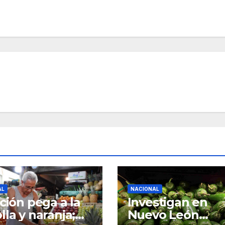
AL
NACIONAL
ación pega a la
Investigan en
lla y naranja;
Nuevo León