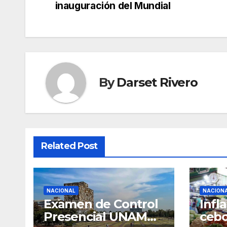
navigation
inauguración del Mundial
By
Darset Rivero
Related Post
NACIONAL
NACION
Examen de Control
Infl
Presencial UNAM
cebo