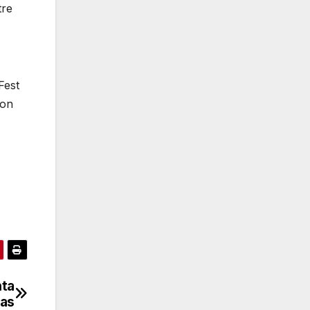
tre
Fest
aron
nta
pas