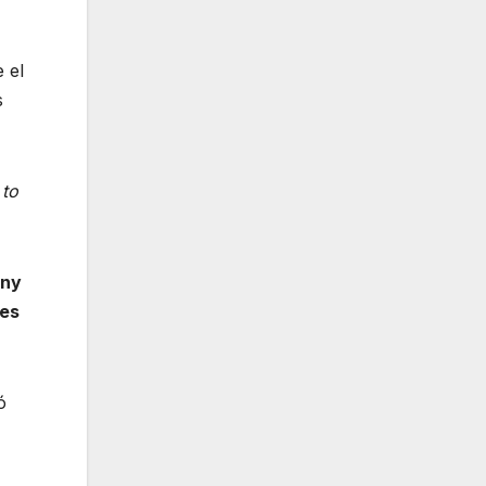
 el
s
 to
ony
nes
ó