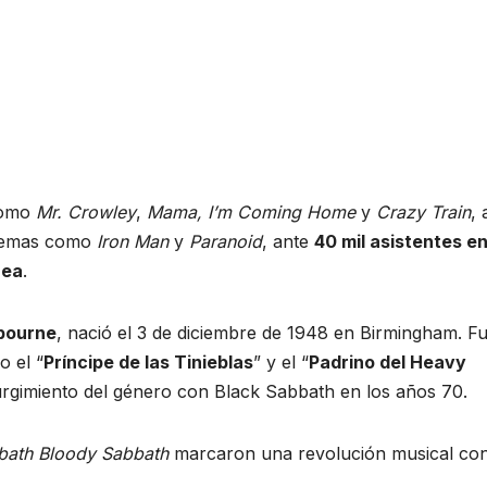
 como
Mr. Crowley
,
Mama, I’m Coming Home
y
Crazy Train
, 
 temas como
Iron Man
y
Paranoid
, ante
40 mil asistentes en
nea
.
bourne
, nació el 3 de diciembre de 1948 en Birmingham. F
o el “
Príncipe de las Tinieblas
” y el “
Padrino del Heavy
surgimiento del género con Black Sabbath en los años 70.
bath Bloody Sabbath
marcaron una revolución musical co