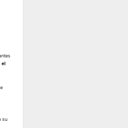
antes
 el
ue
n su