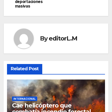
navigation
deportaciones
masivas
By
editorL.M
Related Post
INTERNACIONAL
Cae helicóptero que
combatía incendio forestal en