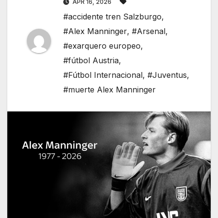
APR 16, 2026
#accidente tren Salzburgo
,
#Alex Manninger
,
#Arsenal
,
#exarquero europeo
,
#fútbol Austria
,
#Fútbol Internacional
,
#Juventus
,
#muerte Alex Manninger