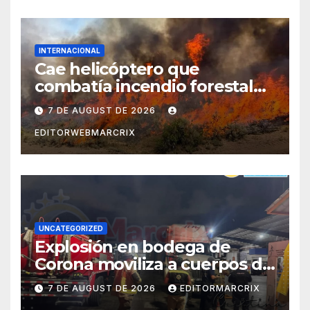
INTERNACIONAL
Cae helicóptero que
combatía incendio forestal
en Utah
7 DE AUGUST DE 2026
EDITORWEBMARCRIX
UNCATEGORIZED
Explosión en bodega de
Corona moviliza a cuerpos de
emergencia en Cancún
7 DE AUGUST DE 2026
EDITORMARCRIX