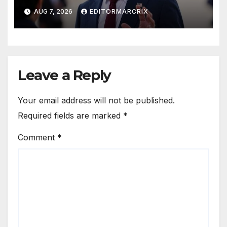
intensifica sus ataques desde
AUG 7, 2026
EDITORMARCRIX
las redes
Leave a Reply
Your email address will not be published.
Required fields are marked
*
Comment
*