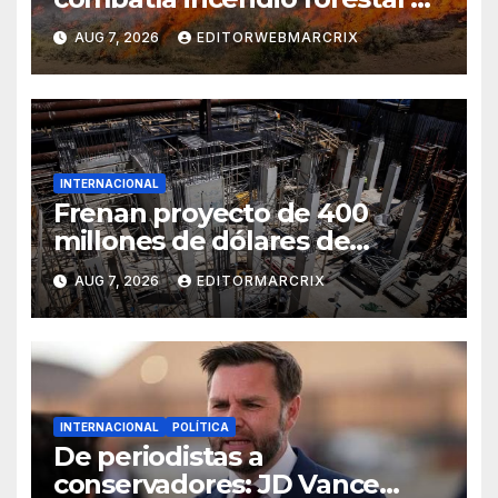
Utah
AUG 7, 2026
EDITORWEBMARCRIX
INTERNACIONAL
Frenan proyecto de 400
millones de dólares de
Trump en la Casa Blanca
AUG 7, 2026
EDITORMARCRIX
INTERNACIONAL
POLÍTICA
De periodistas a
conservadores: JD Vance