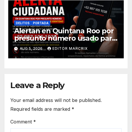
DELITOS
PORTADA
Alertan en Quintana Roo por
presunto número usado para
extorsión y robo de identidad
AUG 5, 2026
EDITOR MARCRIX
Leave a Reply
Your email address will not be published.
Required fields are marked
*
Comment
*