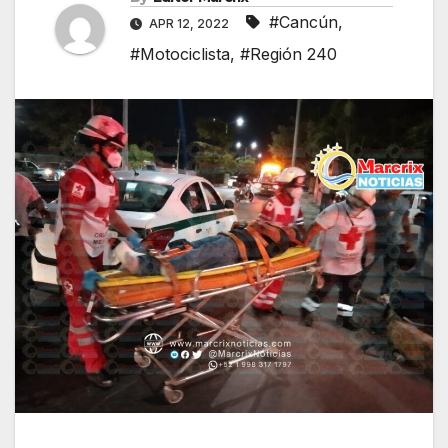
#Cancún
,
APR 12, 2022
#Motociclista
,
#Región 240