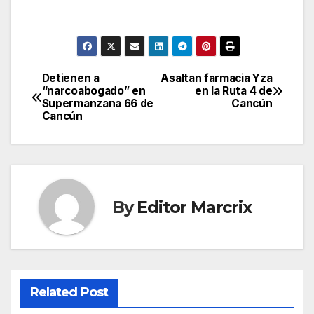
Detienen a
Asaltan farmacia Yza
Post
“narcoabogado” en
en la Ruta 4 de
Supermanzana 66 de
Cancún
navigation
Cancún
By
Editor Marcrix
Related Post