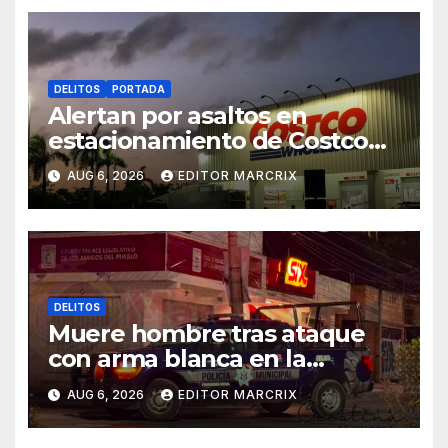
DELITOS
PORTADA
Alertan por asaltos en
estacionamiento de Costco
Cancún
AUG 6, 2026
EDITOR MARCRIX
DELITOS
Muere hombre tras ataque
con arma blanca en la
Supermanzana 89 de Cancún
AUG 6, 2026
EDITOR MARCRIX