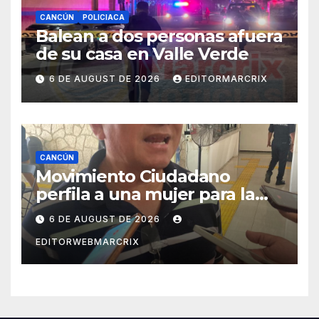
CANCÚN
POLICIACA
Balean a dos personas afuera
de su casa en Valle Verde
6 DE AUGUST DE 2026
EDITORMARCRIX
CANCÚN
Movimiento Ciudadano
perfila a una mujer para la
candidatura en Cancún
6 DE AUGUST DE 2026
EDITORWEBMARCRIX