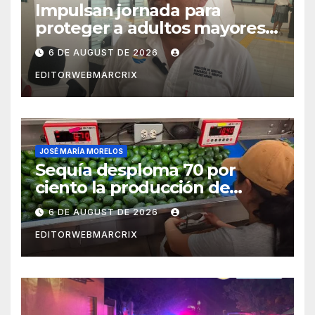
Impulsan jornada para
proteger a adultos mayores
de fraudes en Cancún
6 DE AUGUST DE 2026
EDITORWEBMARCRIX
JOSÉ MARÍA MORELOS
Sequía desploma 70 por
ciento la producción de
aguacate en Candelaria
6 DE AUGUST DE 2026
EDITORWEBMARCRIX