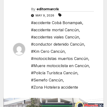
By
editormarcrix
MAY 9, 2026
#accidente Cobá Bonampak
,
#accidente mortal Cancún
,
#accidentes viales Cancún
,
#conductor detenido Cancún
,
#Km Cero Cancún
,
#motociclistas muertos Cancún
,
#Muere motociclista en Cancún
,
#Policía Turística Cancún
,
#Semefo Cancún
,
#Zona Hotelera accidente