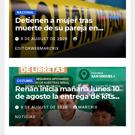
NACIONAL
Detienen a mujer tras
muerte de su pareja en
Saltillo
9 DE AUGUST DE 2026
EDITORWEBMARCRIX
COZUMEL
Renán inicia mañana lunes 10
de agosto la entrega de kits
escolares en Cozumel
9 DE AUGUST DE 2026
MARCRIX
NOTICIAS