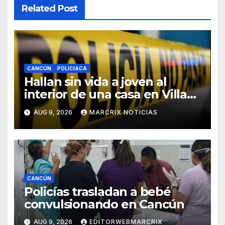
Related Post
CANCÚN
POLICIACA
Hallan sin vida a joven al
interior de una casa en Villas
Otoch de Cancún
AUG 9, 2026
MARCRIX NOTICIAS
CANCÚN
Policías trasladan a bebé
convulsionando en Cancún
AUG 9, 2026
EDITORWEBMARCRIX