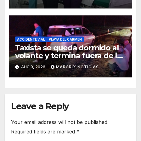
ACCIDENTE VIAL
PLAYA DEL CARMEN
Taxista se queda dormido al
volante y termina fuera de la
Carretera Federal 307
AUG 9, 2026
MARCRIX NOTICIAS
Leave a Reply
Your email address will not be published.
Required fields are marked
*