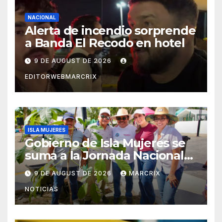
NACIONAL
Alerta de incendio sorprende
a Banda El Recodo en hotel
9 DE AUGUST DE 2026
EDITORWEBMARCRIX
ISLA MUJERES
Gobierno de Isla Mujeres se
suma a la Jornada Nacional
de Reforestación 2026
9 DE AUGUST DE 2026
MARCRIX
NOTICIAS