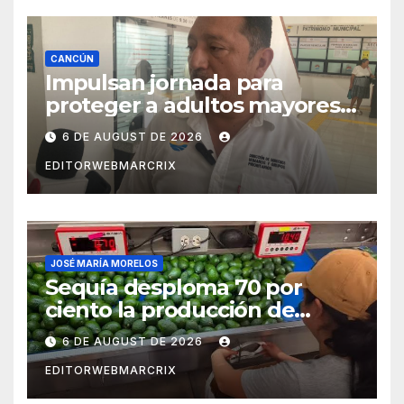
CANCÚN
Impulsan jornada para
proteger a adultos mayores
de fraudes en Cancún
6 DE AUGUST DE 2026
EDITORWEBMARCRIX
JOSÉ MARÍA MORELOS
Sequía desploma 70 por
ciento la producción de
aguacate en Candelaria
6 DE AUGUST DE 2026
EDITORWEBMARCRIX