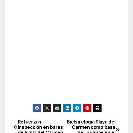
Refuerzan
Bielsa elogia Playa del
Post
inspección en bares
Carmen como base
de Playa del Carmen
de Uruguay en el