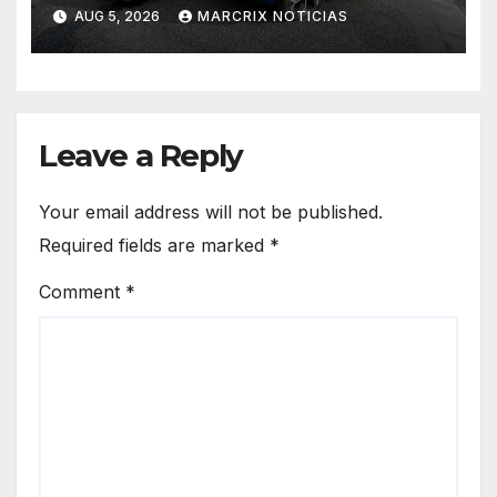
choca contra taxi en Playa del
AUG 5, 2026
MARCRIX NOTICIAS
Carmen
Leave a Reply
Your email address will not be published.
Required fields are marked
*
Comment
*