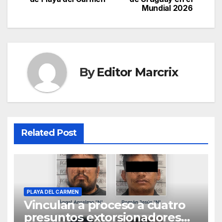
navigation
Mundial 2026
By
Editor Marcrix
Related Post
PLAYA DEL CARMEN
Vinculan a proceso a cuatro
presuntos extorsionadores