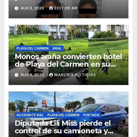
en Playa del Carmen
AUG 6, 2026
EDITOR AR
PLAYA DEL CARMEN
VIRAL
Monos araña convierten hotel
de Playa del Carmen en su
parque de juegos
AUG 6, 2026
MARCRIX NOTICIAS
ACCIDENTE VIAL
PLAYA DEL CARMEN
PORTADA
Diputada Lili Miss pierde el
control de su camioneta y