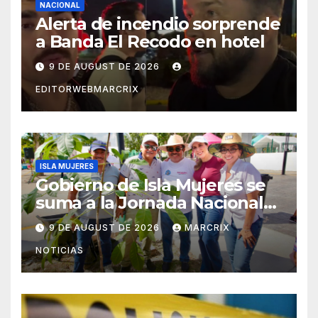
NACIONAL
Alerta de incendio sorprende
a Banda El Recodo en hotel
9 DE AUGUST DE 2026
EDITORWEBMARCRIX
ISLA MUJERES
Gobierno de Isla Mujeres se
suma a la Jornada Nacional
de Reforestación 2026
9 DE AUGUST DE 2026
MARCRIX
NOTICIAS