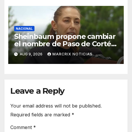
NACIONAL
Sheinbaum propone cambiar
el nombre de Paso de Cortés
por “Paso de los Pueblos
AUG 9, 2026
MARCRIX NOTICIAS
Indígenas”
Leave a Reply
Your email address will not be published.
Required fields are marked
*
Comment
*