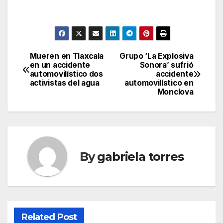
Mueren en Tlaxcala
Grupo ‘La Explosiva
Post
en un accidente
Sonora’ sufrió
automovilístico dos
accidente
navigation
activistas del agua
automovilístico en
Monclova
By
gabriela torres
Related Post