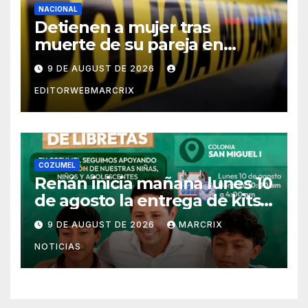
NACIONAL
Detienen a mujer tras
muerte de su pareja en
Saltillo
9 DE AUGUST DE 2026
EDITORWEBMARCRIX
COZUMEL
Renán inicia mañana lunes 10
de agosto la entrega de kits
escolares en Cozumel
9 DE AUGUST DE 2026
MARCRIX
NOTICIAS