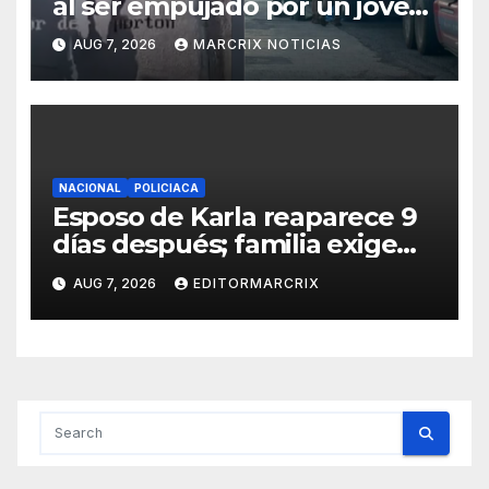
al ser empujado por un joven
en Monterrey
AUG 7, 2026
MARCRIX NOTICIAS
NACIONAL
POLICIACA
Esposo de Karla reaparece 9
días después; familia exige
custodia de su hijo
AUG 7, 2026
EDITORMARCRIX