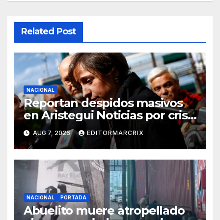
Related Post
NACIONAL
Reportan despidos masivos
en Aristegui Noticias por crisis
financiera
AUG 7, 2026
EDITORMARCRIX
NACIONAL
PORTADA
Abuelito muere atropellado