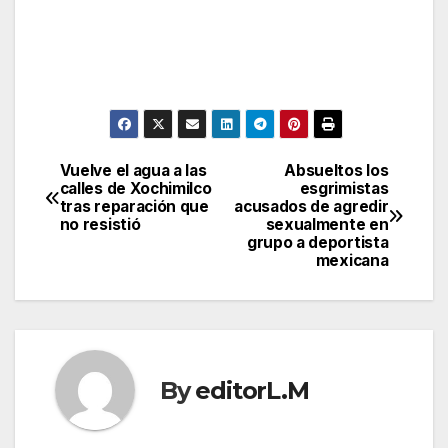
Vuelve el agua a las
Absueltos los
Post
calles de Xochimilco
esgrimistas
tras reparación que
acusados de agredir
navigation
no resistió
sexualmente en
grupo a deportista
mexicana
By
editorL.M