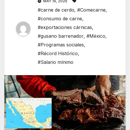
MAY 19, 2026
#carne de cerdo
,
#Comecarne
,
#consumo de carne
,
#exportaciones cárnicas
,
#gusano barrenador
,
#México
,
#Programas sociales
,
#Récord Histórico
,
#Salario mínimo