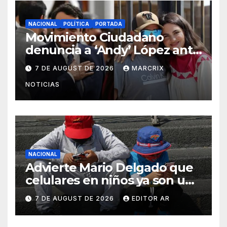
NACIONAL
POLÍTICA
PORTADA
Movimiento Ciudadano
denuncia a ‘Andy’ López ante
el INE por actos anticipados
7 DE AUGUST DE 2026
MARCRIX
de campaña
NOTICIAS
NACIONAL
Advierte Mario Delgado que
celulares en niños ya son un
problema de salud pública
7 DE AUGUST DE 2026
EDITOR AR