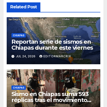
Related Post
CHIAPAS
Reportan serie de sismos en
Chiapas durante este viernes
JUL 24, 2026
EDITORMARCRIX
CHIAPAS
Sismo en Chiapas suma 593
réplicas tras el movimiento
de magnitud 7.4