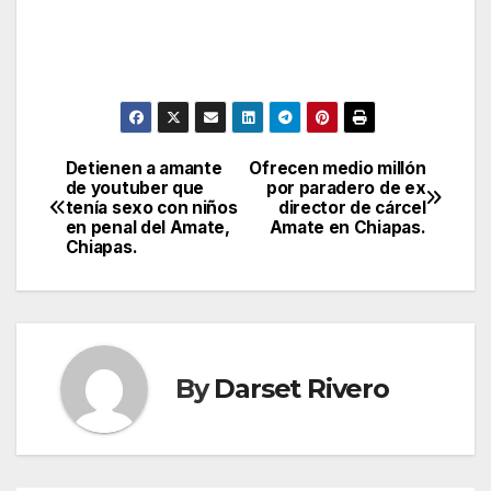
Detienen a amante
Ofrecen medio millón
Post
de youtuber que
por paradero de ex
tenía sexo con niños
director de cárcel
navigation
en penal del Amate,
Amate en Chiapas.
Chiapas.
By
Darset Rivero