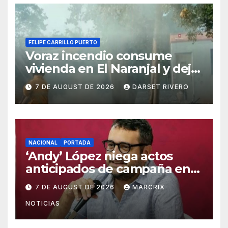
FELIPE CARRILLO PUERTO
Voraz incendio consume
vivienda en El Naranjal y deja
a una familia sin patrimonio
7 DE AUGUST DE 2026
DARSET RIVERO
NACIONAL
PORTADA
‘Andy’ López niega actos
anticipados de campaña en
Tabasco
7 DE AUGUST DE 2026
MARCRIX
NOTICIAS