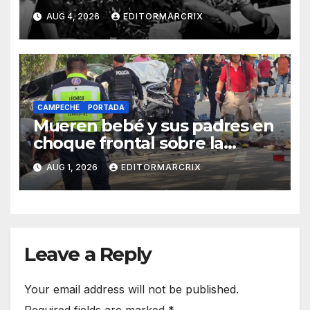
carretera Costera de
AUG 4, 2026
EDITORMARCRIX
Campeche
CAMPECHE
PORTADA
Mueren bebé y sus padres en
choque frontal sobre la
Costera de Campeche
AUG 1, 2026
EDITORMARCRIX
Leave a Reply
Your email address will not be published.
Required fields are marked
*