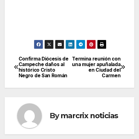
Confirma Diócesis de
Termina reunión con
Post
Campeche daños al
una mujer apuñalada
histórico Cristo
en Ciudad del
navigation
Negro de San Román
Carmen
By
marcrix noticias