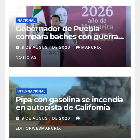
NACIONAL
Gobernador de Puebla
compara baches con guerra
en Palestina y termina
8 DE AUGUST DE 2026
MARCRIX
pidiendo disculpas
NOTICIAS
INTERNACIONAL
Pipa con gasolina se incendia
en autopista de California
8 DE AUGUST DE 2026
EDITORWEBMARCRIX