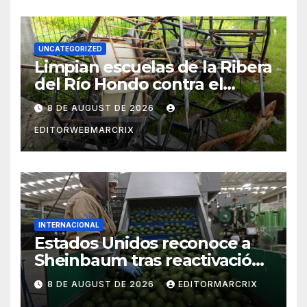
UNCATEGORIZED
Limpian escuelas de la Ribera
del Río Hondo contra el
dengue
8 DE AUGUST DE 2026
EDITORWEBMARCRIX
INTERNACIONAL
Estados Unidos reconoce a
Sheinbaum tras reactivación
de exportaciones de
8 DE AUGUST DE 2026
EDITORMARCRIX
aguacate desde Michoacán