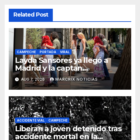
Related Post
CAMPECHE
PORTADA
VIRAL
Layda Sansores ya llegó a
Madrid y la captan
disfrutando de sus
AUG 7, 2026
MARCRIX NOTICIAS
vacaciones
ACCIDENTE VIAL
CAMPECHE
Liberan a joven detenido tras
accidente mortal en la