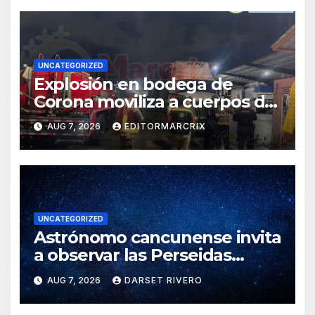
UNCATEGORIZED
Explosión en bodega de
Corona moviliza a cuerpos de
emergencia en Cancún
AUG 7, 2026
EDITORMARCRIX
UNCATEGORIZED
Astrónomo cancunense invita
a observar las Perseidas
mientras participa en misión
AUG 7, 2026
DARSET RIVERO
científica por eclipse solar en
España