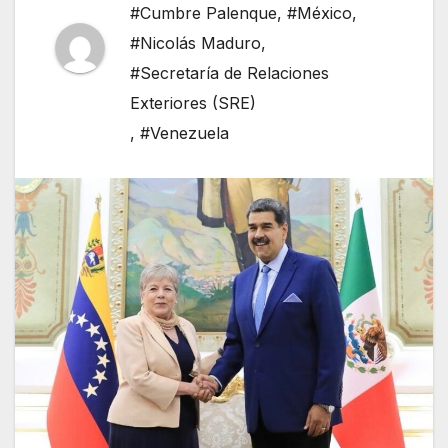
#Cumbre Palenque
,
#México
,
#Nicolás Maduro
,
#Secretaría de Relaciones
Exteriores (SRE)
,
#Venezuela