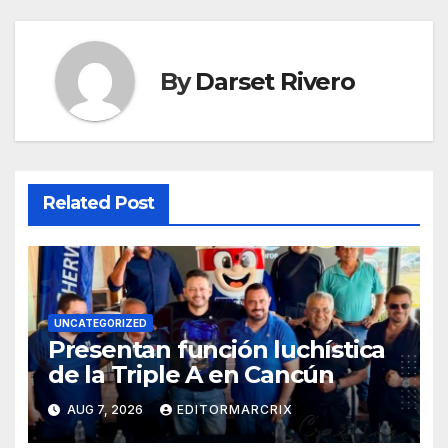
By
Darset Rivero
Related Post
UNCATEGORIZED
Presentan función luchística
de la Triple A en Cancún
AUG 7, 2026
EDITORMARCRIX