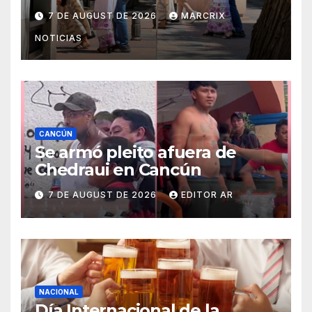
disfrutando de sus
7 DE AUGUST DE 2026
MARCRIX
vacaciones
NOTICIAS
CANCÚN
Se armó pleito afuera de
Chedraui en Cancún
7 DE AUGUST DE 2026
EDITOR AR
NACIONAL
Día Internacional de la