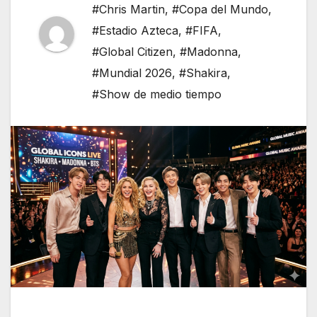
#Chris Martin
,
#Copa del Mundo
,
#Estadio Azteca
,
#FIFA
,
#Global Citizen
,
#Madonna
,
#Mundial 2026
,
#Shakira
,
#Show de medio tiempo