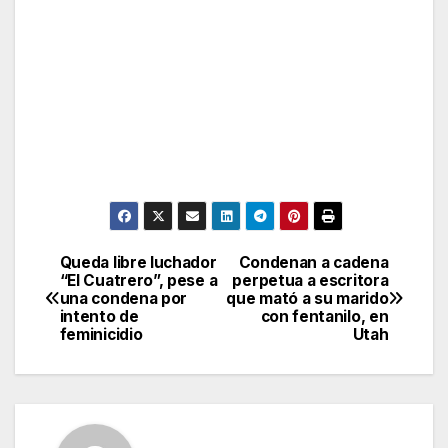
Queda libre luchador
Condenan a cadena
Post
“El Cuatrero”, pese a
perpetua a escritora
una condena por
que mató a su marido
navigation
intento de
con fentanilo, en
feminicidio
Utah