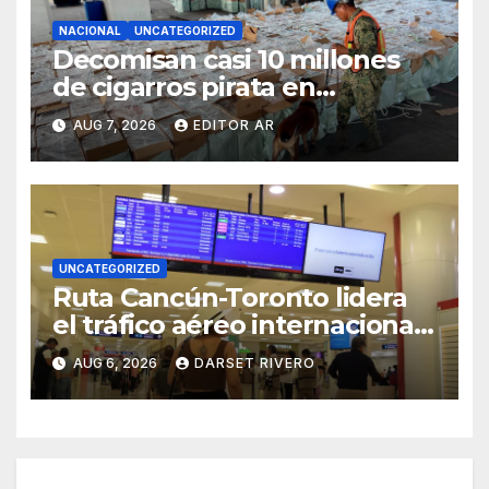
NACIONAL
UNCATEGORIZED
Decomisan casi 10 millones
de cigarros pirata en
Michoacán
AUG 7, 2026
EDITOR AR
UNCATEGORIZED
Ruta Cancún-Toronto lidera
el tráfico aéreo internacional
en México con más de 862 mil
AUG 6, 2026
DARSET RIVERO
pasajeros