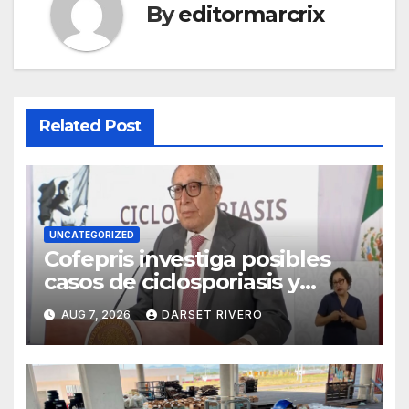
By
editormarcrix
Related Post
UNCATEGORIZED
Cofepris investiga posibles
casos de ciclosporiasis y
salmonelosis asociados a
AUG 7, 2026
DARSET RIVERO
alimentos mexicanos