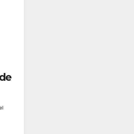
 de
el