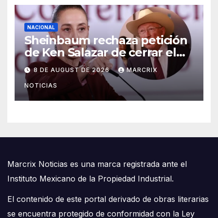
NACIONAL
Sheinbaum rechaza petición
de Ken Salazar de cerrar el
caso de ‘El Mayo’ Zambada
8 DE AUGUST DE 2026
MARCRIX
NOTICIAS
Marcrix Noticias es una marca registrada ante el
Instituto Mexicano de la Propiedad Industrial.
El contenido de este portal derivado de obras literarias
se encuentra protegido de conformidad con la Ley