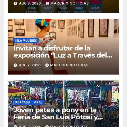
sábado en Quintana Roo
AUG 8, 2026
MARCRIX NOTICIAS
ISLA MUJERES
Invitan a disfrutar de la
exposición “Luz a Través del
Tiempo” en Isla Mujeres
AUG 7, 2026
MARCRIX NOTICIAS
PORTADA
VIRAL
Joven patea a pony en la
Feria de San Luis Potosí y
desata indignación
AUG 7, 2026
MARCRIX NOTICIAS