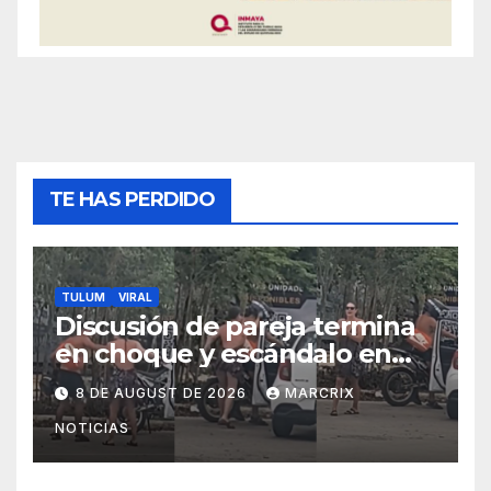
TE HAS PERDIDO
TULUM
VIRAL
Discusión de pareja termina
en choque y escándalo en
Aldea Zamá de Tulum
8 DE AUGUST DE 2026
MARCRIX
NOTICIAS