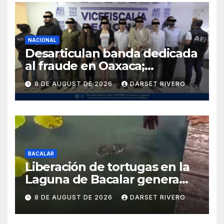
NACIONAL
Desarticulan banda dedicada
al fraude en Oaxaca;
detienen a ocho personas en
8 DE AUGUST DE 2026
DARSET RIVERO
flagrancia
BACALAR
Liberación de tortugas en la
Laguna de Bacalar genera
preocupación por posible
8 DE AUGUST DE 2026
DARSET RIVERO
impacto ambiental