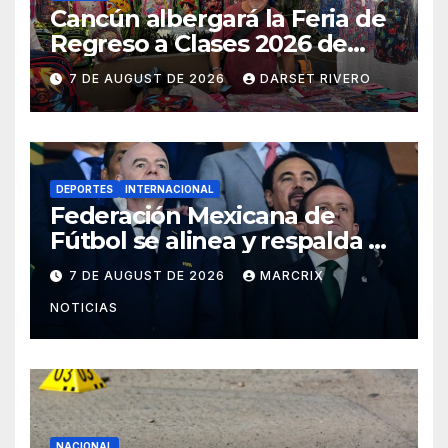
Cancún albergará la Feria de
Regreso a Clases 2026 de
Profeco del 14 al 16 de agosto
7 DE AUGUST DE 2026
DARSET RIVERO
DEPORTES
INTERNACIONAL
Federación Mexicana de
Fútbol se alinea y respalda a
Infantino en medio de la
7 DE AUGUST DE 2026
MARCRIX
polémica
NOTICIAS
NACIONAL