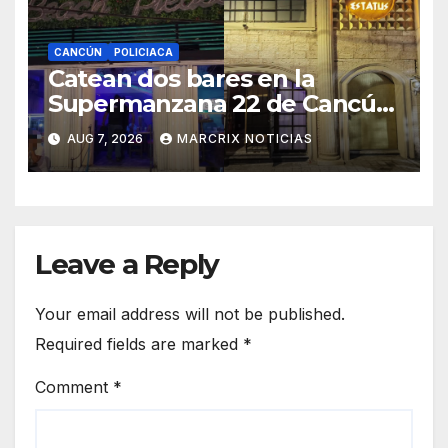
CANCÚN
POLICIACA
Catean dos bares en la
Supermanzana 22 de Cancún
y aseguran presunta droga
AUG 7, 2026
MARCRIX NOTICIAS
Leave a Reply
Your email address will not be published.
Required fields are marked
*
Comment
*