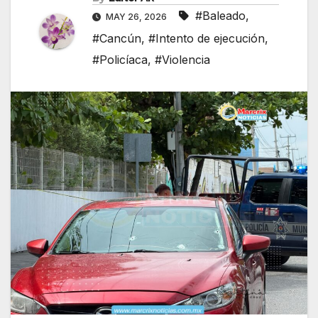
#Baleado
,
MAY 26, 2026
#Cancún
,
#Intento de ejecución
,
#Policíaca
,
#Violencia