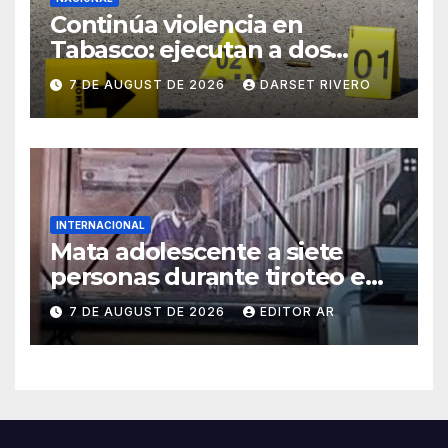
Continúa violencia en
Tabasco: ejecutan a dos
hombres en Nacajuca
7 DE AUGUST DE 2026
DARSET RIVERO
INTERNACIONAL
Mata adolescente a siete
personas durante tiroteo en
escuela de Tailandia
7 DE AUGUST DE 2026
EDITOR AR