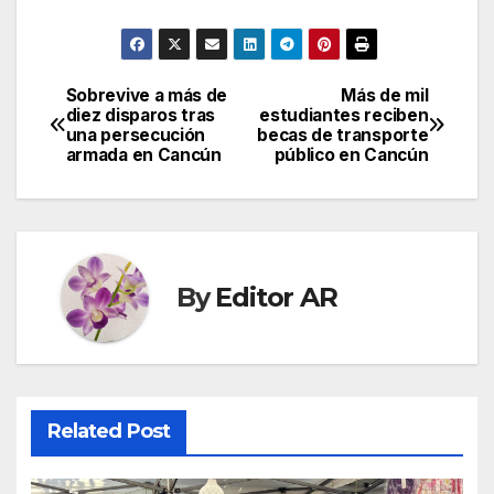
Sobrevive a más de
Más de mil
Post
diez disparos tras
estudiantes reciben
una persecución
becas de transporte
navigation
armada en Cancún
público en Cancún
By
Editor AR
Related Post