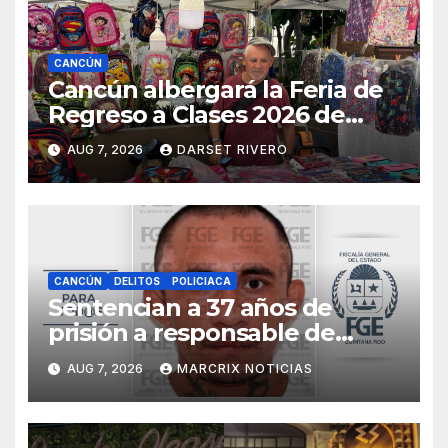
CANCÚN
Cancún albergará la Feria de
Regreso a Clases 2026 de
Profeco del 14 al 16 de agosto
AUG 7, 2026
DARSET RIVERO
CANCÚN
DELITOS
POLICIACA
Sentencian a 37 años de
prisión a responsable de
matar a una mujer cubana en
AUG 7, 2026
MARCRIX NOTICIAS
Cancún