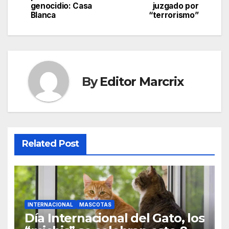
navigation
genocidio: Casa
juzgado por
Blanca
“terrorismo”
By
Editor Marcrix
Related Post
INTERNACIONAL
MASCOTAS
Día Internacional del Gato, los