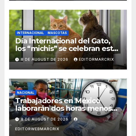
INTERNACIONAL
MASCOTAS
Día Internacional del Gato,
los “michis” se celebran este
8 de agosto
8 DE AUGUST DE 2026
EDITORMARCRIX
NACIONAL
Trabajadores en México
laborarán dos horas menos
desde 2027
8 DE AUGUST DE 2026
EDITORWEBMARCRIX