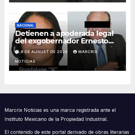
NACIONAL
Detienen a apoderada legal
del exgobernador Ernesto
Ruffo por presunto huachicol
8 DE AUGUST DE 2026
MARCRIX
NOTICIAS
Marcrix Noticias es una marca registrada ante el
Instituto Mexicano de la Propiedad Industrial.
El contenido de este portal derivado de obras literarias