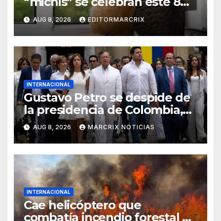
“michis” se celebran este 8
de agosto
AUG 8, 2026
EDITORMARCRIX
INTERNACIONAL
Gustavo Petro se despide de
la presidencia de Colombia,
pero promete regresar
AUG 8, 2026
MARCRIX NOTICIAS
INTERNACIONAL
Cae helicóptero que
combatía incendio forestal en