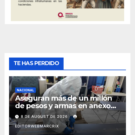
TE HAS PERDIDO
NACIONAL
Aseguran más de un millón
de pesos y armas en anexo
de Guadalajara
8 DE AUGUST DE 2026
EDITORWEBMARCRIX