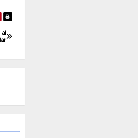
 al
ar