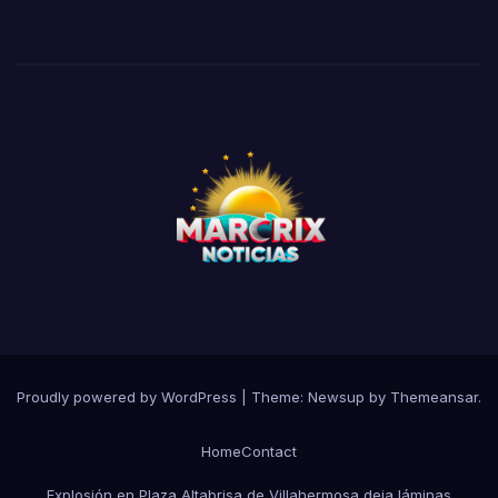
Proudly powered by WordPress
|
Theme:
Newsup
by
Themeansar
.
Home
Contact
Explosión en Plaza Altabrisa de Villahermosa deja láminas