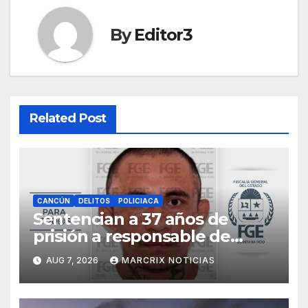
By
Editor3
Related Post
CANCÚN
DELITOS
POLICIACA
Sentencian a 37 años de
prisión a responsable de
matar a una mujer cubana en
AUG 7, 2026
MARCRIX NOTICIAS
Cancún