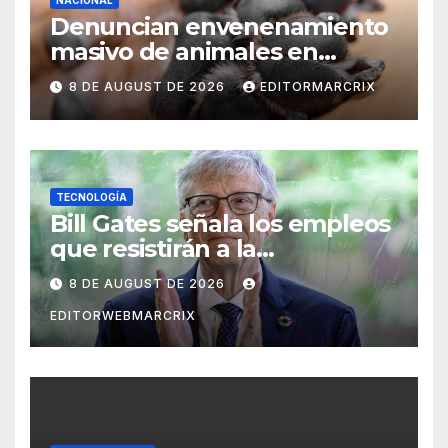
Denuncian envenenamiento
masivo de animales en
Querétaro
8 DE AUGUST DE 2026
EDITORMARCRIX
TECNOLOGÍA
Bill Gates señala los empleos
que resistirán a la
inteligencia artificial
8 DE AUGUST DE 2026
EDITORWEBMARCRIX