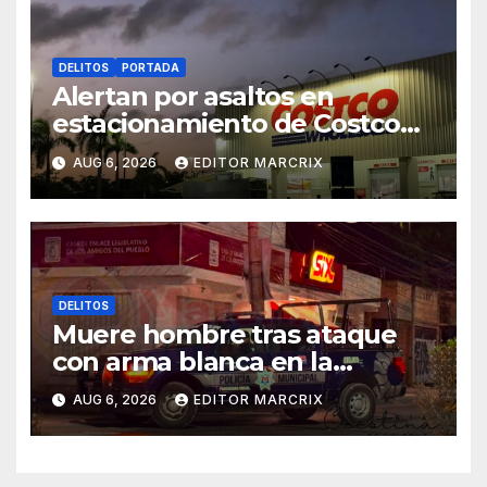
DELITOS
PORTADA
Alertan por asaltos en
estacionamiento de Costco
Cancún
AUG 6, 2026
EDITOR MARCRIX
DELITOS
Muere hombre tras ataque
con arma blanca en la
Supermanzana 89 de Cancún
AUG 6, 2026
EDITOR MARCRIX